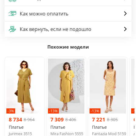
Как можно оплатить
Как вернуть, если не подошло
Похожие модели
-3%
-13%
-13%
-
8 734
7 309
7 221
8 964
8 406
8 305
Платье
Платье
Платье
Jurimex 3515
Mira Fashion 5555
Fantazia Mod 5159
A