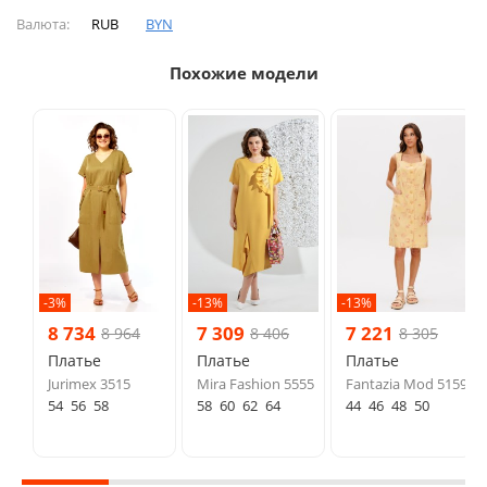
Валюта:
RUB
BYN
Похожие модели
-3%
-13%
-13%
8 734
7 309
7 221
8 964
8 406
8 305
Платье
Платье
Платье
Jurimex 3515
Mira Fashion 5555
Fantazia Mod 5159
54
56
58
58
60
62
64
44
46
48
50