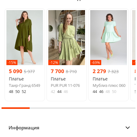
-15%
-12%
-69%
-
5 090
7 700
2 279
5 977
8 710
7 323
Платье
Платье
Платье
Таир-Гранд 6549
PUR PUR 11-076
Мублиз плюс 060
Т
48
50
52
42
44
46
44
46
48
50
5
Информация