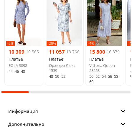
-2%
-20%
-4%
-
10 309
11 057
15 800
10 565
13 766
16 379
Платье
Платье
Платье
EOLA 3098
Орхидея Люкс
Vittoria Queen
E
1539
28253
44
46
48
4
48
50
52
50
52
54
56
58
5
60
Информация
Дополнительно