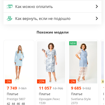
Как можно оплатить
Как вернуть, если не подошло
Похожие модели
NEW
-3%
-20%
-2%
Х
7 749
11 057
9 685
7 961
13 766
9 932
Платье
Платье
Платье
Prestige 5807
Орхидея Люкс
Svetlana-Style
B
1539
2373
42
44
46
48
4