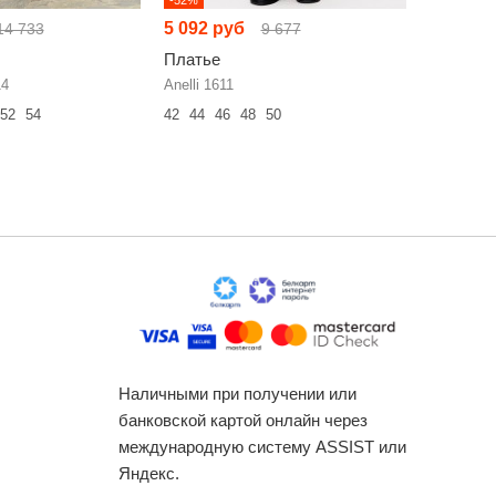
5 092 руб
7 875 р
14 733
9 677
Платье
Платье
14
Anelli 1611
Bonna Im
52
54
42
44
46
48
50
48
50
52
Наличными при получении или
банковской картой онлайн через
международную систему ASSIST или
Яндекс.