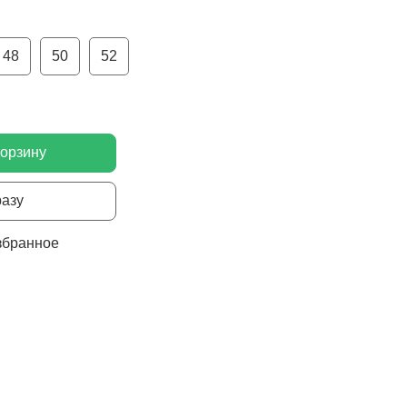
48
50
52
корзину
разу
збранное