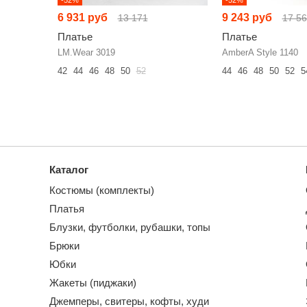
6 931 руб
9 243 руб
13 171
17 5
Платье
Платье
LM.Wear 3019
AmberA Style 1140
42
44
46
48
50
52
44
46
48
50
52
5
Каталог
Костюмы (комплекты)
Платья
Блузки, футболки, рубашки, топы
Брюки
Юбки
Жакеты (пиджаки)
Джемперы, свитеры, кофты, худи