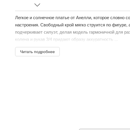
Легкое и солнечное платье от Анелли, которое словно с
настроения. Свободный крой мягко струится по фигуре, 
подчеркивает силуэт, делая модель гармоничной для ра
колена и рукав 3/4 придают образу аккуратность ...
Читать подробнее