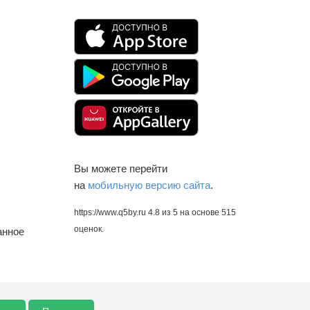
Вы можете перейти
на
мобильную версию сайта
.
https://www.q5by.ru
4.8
из
5
на основе
515
оценок.
анное