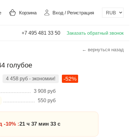
е
Корзина
Вход
/
Регистрация
+7 495 481 33 50
Заказать обратный звонок
← вернуться назад
44 голубое
-52%
4 458
руб
- экономии!
3 908
руб
550
руб
 -10% :
21 ч 37 мин 32 с