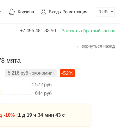
е
Корзина
Вход
/
Регистрация
+7 495 481 33 50
Заказать обратный звонок
← вернуться назад
78 мята
-52%
5 216
руб
- экономии!
4 572
руб
644
руб
 -10% :
1 д 19 ч 34 мин 43 с