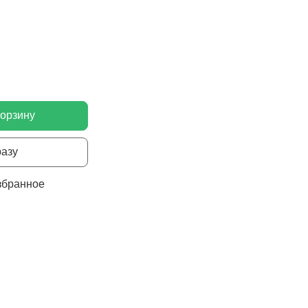
корзину
разу
збранное