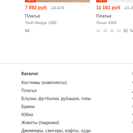
7 092 руб
11 161 руб
13 478
21 
Платье
Платье
Твой Имидж 1468
Люше 4364
54
44
46
48
50
52
5
Каталог
Костюмы (комплекты)
Платья
Блузки, футболки, рубашки, топы
Брюки
Юбки
Жакеты (пиджаки)
Джемперы, свитеры, кофты, худи