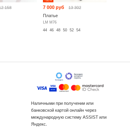
7 000 руб
8 287 р
12 158
13 302
Платье
Платье
LM М76
SOVA 113
44
46
48
50
52
54
52
54
56
Наличными при получении или
банковской картой онлайн через
международную систему ASSIST или
Яндекс.