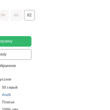
58
60
62
корзину
разу
збранное
усское
50 серый
Anelli
Платье
100% лён