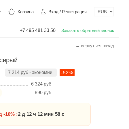
е
Корзина
Вход
/
Регистрация
+7 495 481 33 50
Заказать обратный звонок
← вернуться назад
 серый
-52%
7 214
руб
- экономии!
6 324
руб
890
руб
 -10% :
2 д 12 ч 12 мин 57 с