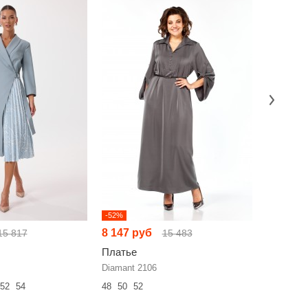
-52%
-52%
8 147 руб
10 238 
15 817
15 483
Платье
Платье
Diamant 2106
Laikony L
52
54
48
50
52
44
46
48