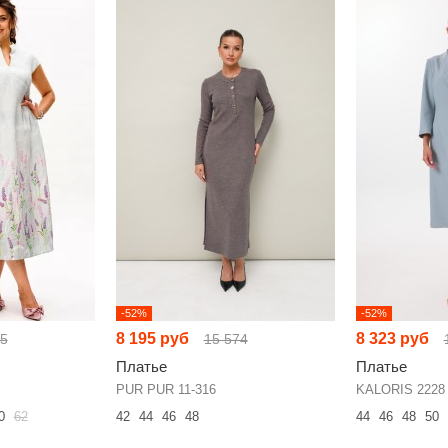
-52%
-52%
8 195 руб
8 323 руб
65
15 574
Платье
Платье
PUR PUR 11-316
KALORIS 2228
0
62
42
44
46
48
44
46
48
50