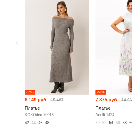
-52%
-52%
8 149 руб
7 875 руб
15 487
14 9
Платье
Платье
KOKOdea 70013
Anelli 1424
42
44
46
48
50
52
54
56
58
6