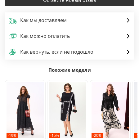
Оставить новый отзыв
Как мы доставляем
Как можно оплатить
Как вернуть, если не подошло
Похожие модели
-19%
-15%
-20%
-