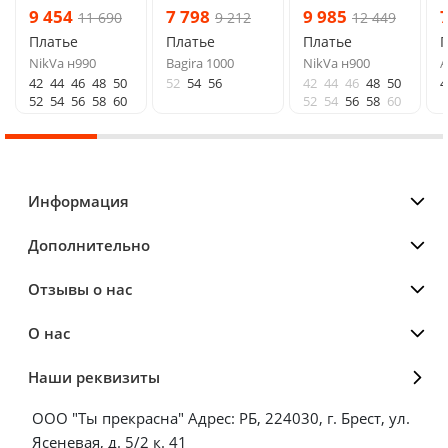
9 454
7 798
9 985
11 690
9 212
12 449
Платье
Платье
Платье
NikVa н990
Bagira 1000
NikVa н900
A
42
44
46
48
50
52
54
56
42
44
46
48
50
4
52
54
56
58
60
52
54
56
58
60
Информация
Дополнительно
Отзывы о нас
О нас
Наши реквизиты
ООО "Ты прекрасна" Адрес: РБ, 224030, г. Брест, ул.
Ясеневая, д. 5/2 к. 41