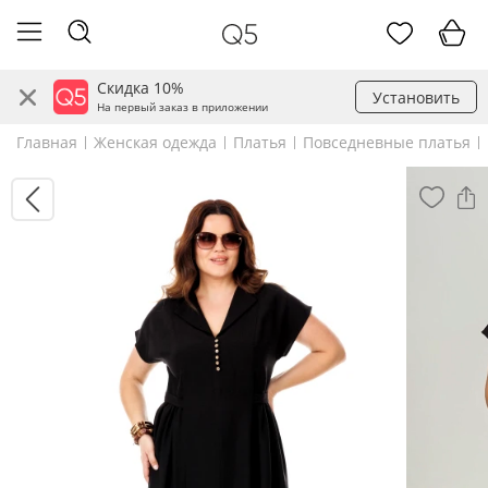
Скидка 10%
Установить
На первый заказ в приложении
Главная
Женская одежда
Платья
Повседневные платья