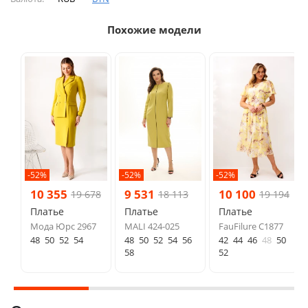
Похожие модели
-52%
-52%
-52%
10 355
9 531
10 100
19 678
18 113
19 194
Платье
Платье
Платье
Мода Юрс 2967
MALI 424-025
FauFilure С1877
48
50
52
54
48
50
52
54
56
42
44
46
48
50
58
52