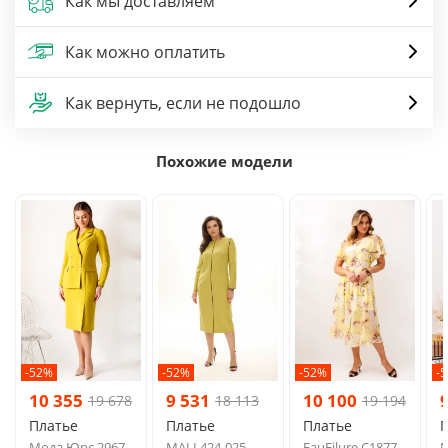
Как мы доставляем
Как можно оплатить
Как вернуть, если не подошло
Похожие модели
-52%
-52%
-52%
-
10 355
9 531
10 100
19 678
18 113
19 194
Платье
Платье
Платье
Мода Юрс 2967
MALI 424-025
FauFilure С1877
М