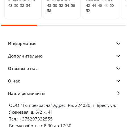
48
50
52
54
48
50
52
54
56
42
44
46
48
50
4
58
52
Информация
Дополнительно
Отзывы о нас
О нас
Наши реквизиты
ООО "Ты прекрасна" Адрес: РБ, 224030, г. Брест, ул.
Ясеневая, д. 5/2 к. 41
Тел.: +375297332555
Время работы: с 8:30 до 17:30