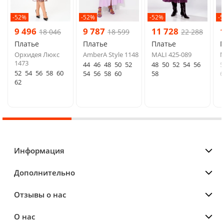
-52%
-52%
-52%
-
9 496
9 787
11 728
18 046
18 599
22 288
Платье
Платье
Платье
Орхидея Люкс
AmberA Style 1148
MALI 425-089
M
1473
44
46
48
50
52
48
50
52
54
56
5
52
54
56
58
60
54
56
58
60
58
6
62
Информация
Дополнительно
Отзывы о нас
О нас