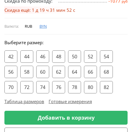
Скидка по промокоду:
-1077
руб
Скидка ещё: 1 д 19 ч 31 мин 52 с
Валюта:
RUB
BYN
Выберите размер:
42
44
46
48
50
52
54
56
58
60
62
64
66
68
70
72
74
76
78
80
82
Таблица размеров
Готовые измерения
Добавить в корзину