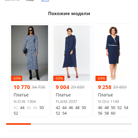
Похожие модели
-69%
-69%
-69%
10 770
9 004
9 258
34 735
29 039
29 859
Платье
Платье
Платье
N.O.W. 1304
FLAIM 2037
Vi Oro 1149
42
44
46
48
50
42
44
46
48
50
46
48
50
52
54
52
52
54
56
58
60