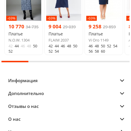
-69%
-69%
-69%
-
10 770
9 004
9 258
34 735
29 039
29 859
Платье
Платье
Платье
N.O.W. 1304
FLAIM 2037
Vi Oro 1149
A
42
44
46
48
50
42
44
46
48
50
46
48
50
52
54
4
52
52
54
56
58
60
Информация
Дополнительно
Отзывы о нас
О нас