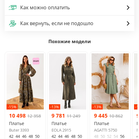
Как можно оплатить
Как вернуть, если не подошло
Похожие модели
-15%
-13%
-13%
-
10 498
9 781
9 445
12 358
11 249
10 862
Платье
Платье
Платье
Buter 3393
EOLA 2915
AGATTI 5750
N
42
44
46
48
50
42
44
46
48
50
48
50
52
54
56
4