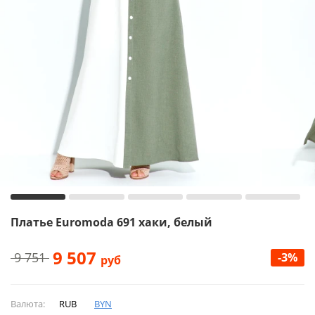
Платье Euromoda 691 хаки, белый
9 507
9 751
-3%
руб
Валюта:
RUB
BYN