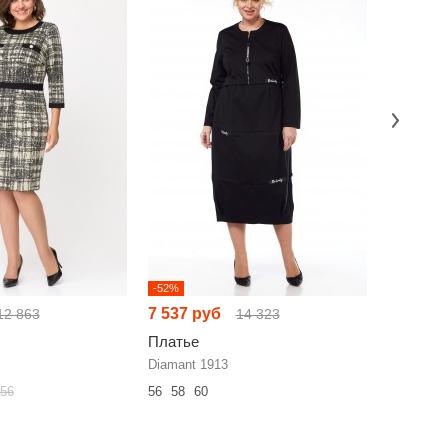
-52%
-52%
7 537 руб
6 126 р
12 863
14 323
Платье
Платье
Diamant 1913
Rishelie 1
56
56
58
60
44
46
48