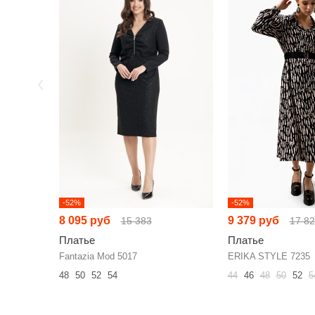
-52%
-52%
8 095 руб
9 379 руб
15 383
17 8
Платье
Платье
Fantazia Mod 5017
ERIKA STYLE 7235
48
50
52
54
44
46
48
50
52
5