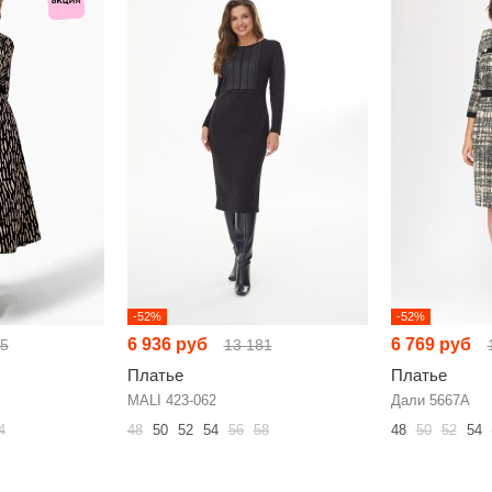
-52%
-52%
6 936 руб
6 769 руб
25
13 181
Платье
Платье
MALI 423-062
Дали 5667А
4
48
50
52
54
56
58
48
50
52
54