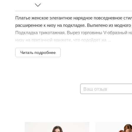
Платье женское элегантное нарядное повседневное сти
расширенное к низу на подкладке. Выпилено из модног
Подкладка трикотажная. Вырез горловины V-образный на
низу на притачной манжете, что подойдет на ...
Читать подробнее
Ваш отзыв