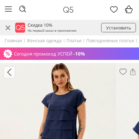
Скидка 10%
Установить
На первый заказ в приложении
Главная
Женская одежда
Платья
Повседневные платья
Сегодня промокод УСПЕЙ
-10%