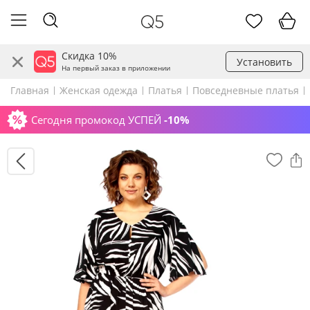
Скидка 10%
Установить
На первый заказ в приложении
Главная
Женская одежда
Платья
Повседневные платья
Сегодня промокод УСПЕЙ
-10%