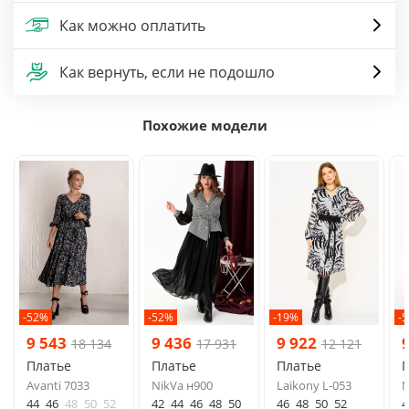
Как можно оплатить
Как вернуть, если не подошло
Похожие модели
-52%
-52%
-19%
-
9 543
9 436
9 922
18 134
17 931
12 121
Платье
Платье
Платье
Avanti 7033
NikVa н900
Laikony L-053
N
44
46
48
50
52
42
44
46
48
50
46
48
50
52
4