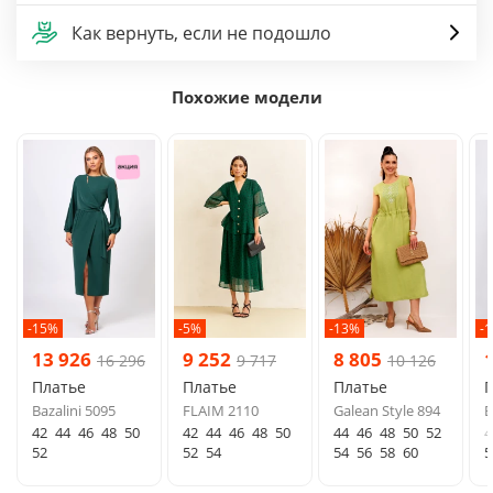
Как вернуть, если не подошло
Похожие модели
-15%
-5%
-13%
-
13 926
9 252
8 805
16 296
9 717
10 126
Платье
Платье
Платье
Bazalini 5095
FLAIM 2110
Galean Style 894
B
42
44
46
48
50
42
44
46
48
50
44
46
48
50
52
4
52
52
54
54
56
58
60
5