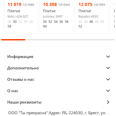
11 019
10 308
12 075
12 848
10 564
14 989
Платье
Платье
Платье
MALI 424-027
Jurimex 3497
Bazalini 4933
A
48
50
52
54
56
50
52
54
56
58
42
44
46
48
50
5
58
60
52
6
Информация
Дополнительно
Отзывы о нас
О нас
Наши реквизиты
ООО "Ты прекрасна" Адрес: РБ, 224030, г. Брест, ул.