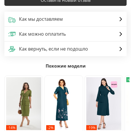
Оставить новый отзыв
Как мы доставляем
Как можно оплатить
Как вернуть, если не подошло
Похожие модели
N
-14%
-2%
-19%