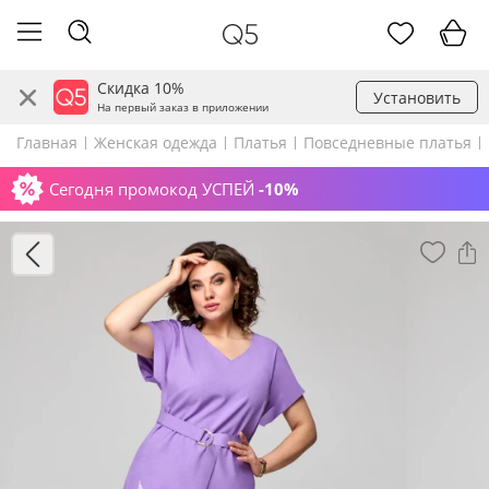
Скидка 10%
Установить
На первый заказ в приложении
Главная
Женская одежда
Платья
Повседневные платья
Сегодня промокод УСПЕЙ
-10%