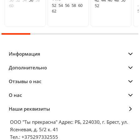
50
52
54
56
58
42
44
46
48
50
52
54
56
58
60
4
60
52
62
5
Информация
Дополнительно
Отзывы о нас
О нас
Наши реквизиты
ООО "Ты прекрасна" Адрес: РБ, 224030, г. Брест, ул.
Ясеневая, д. 5/2 к. 41
Тел.: +375297332555