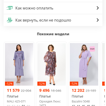
Как можно оплатить
Как вернуть, если не подошло
Похожие модели
-52%
-52%
-52%
-
11 579
9 496
12 202
22 004
18 046
23 189
Платье
Платье
Платье
MALI 425-071
Орхидея Люкс
Bazalini 5048
О
1473
1