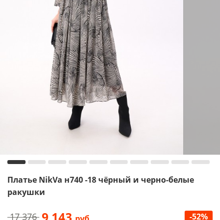
Платье NikVa н740 -18 чёрный и черно-белые
ракушки
9 143
17 376
-52%
руб