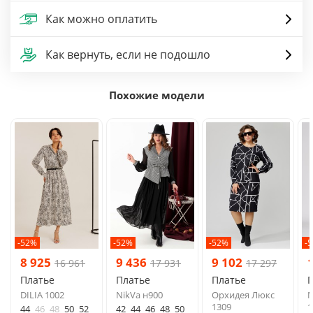
Как можно оплатить
Как вернуть, если не подошло
Похожие модели
-52%
-52%
-52%
-
8 925
9 436
9 102
16 961
17 931
17 297
Платье
Платье
Платье
DILIA 1002
NikVa н900
Орхидея Люкс
М
1309
1
44
46
48
50
52
42
44
46
48
50