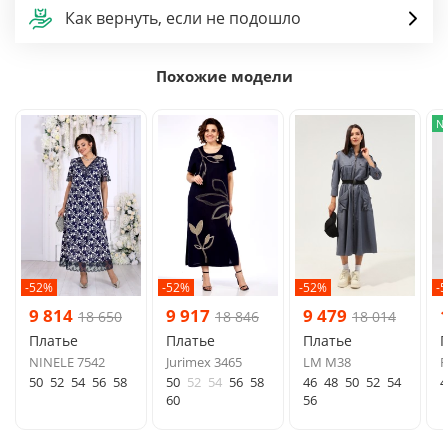
Как вернуть, если не подошло
Похожие модели
N
-52%
-52%
-52%
-
9 814
9 917
9 479
18 650
18 846
18 014
Платье
Платье
Платье
NINELE 7542
Jurimex 3465
LM М38
F
50
52
54
56
58
50
52
54
56
58
46
48
50
52
54
4
60
56