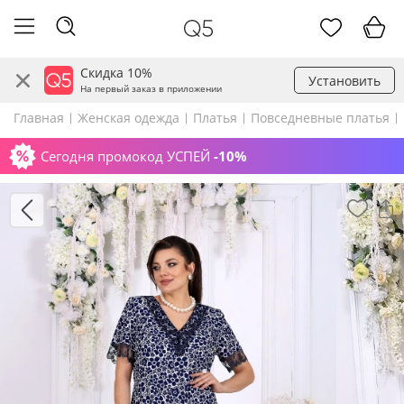
Скидка 10%
Установить
На первый заказ в приложении
Главная
Женская одежда
Платья
Повседневные платья
Сегодня промокод УСПЕЙ
-10%