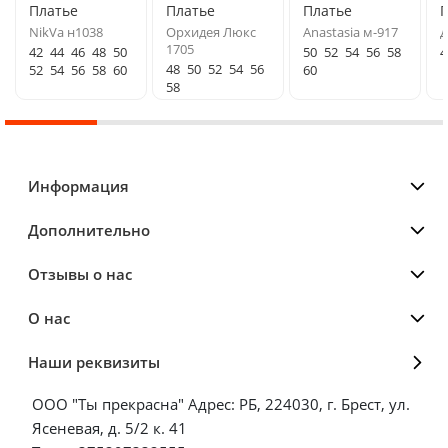
Платье
Платье
Платье
NikVa н1038
Орхидея Люкс
Anastasia м-917
Д
1705
42
44
46
48
50
50
52
54
56
58
4
48
50
52
54
56
52
54
56
58
60
60
58
Информация
Дополнительно
Отзывы о нас
О нас
Наши реквизиты
ООО "Ты прекрасна" Адрес: РБ, 224030, г. Брест, ул.
Ясеневая, д. 5/2 к. 41