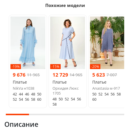
Похожие модели
-19%
-15%
-20%
9 676
12 729
5 623
11 965
14 965
7 007
Платье
Платье
Платье
NikVa н1038
Орхидея Люкс
Anastasia м-917
1705
42
44
46
48
50
50
52
54
56
58
48
50
52
54
56
52
54
56
58
60
60
58
Описание