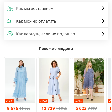
Как мы доставляем
Как можно оплатить
Как вернуть, если не подошло
Похожие модели
-19%
-15%
-20%
-
9 676
12 729
5 623
11 965
14 965
7 007