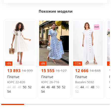
Похожие модели
-4%
-4%
-15%
-
13 893
15 555
12 666
14 399
16 127
14 848
Платье
Платье
Платье
ЮРС 22-826
ЮРС 26-716
Bazalini 5032
N
44
46
48
50
52
44
46
48
50
52
42
44
46
48
50
4
54
54
52