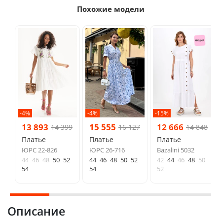
Похожие модели
-4%
-4%
-15%
13 893
15 555
12 666
14 399
16 127
14 848
Платье
Платье
Платье
ЮРС 22-826
ЮРС 26-716
Bazalini 5032
44
46
48
50
52
44
46
48
50
52
42
44
46
48
50
54
54
52
Описание