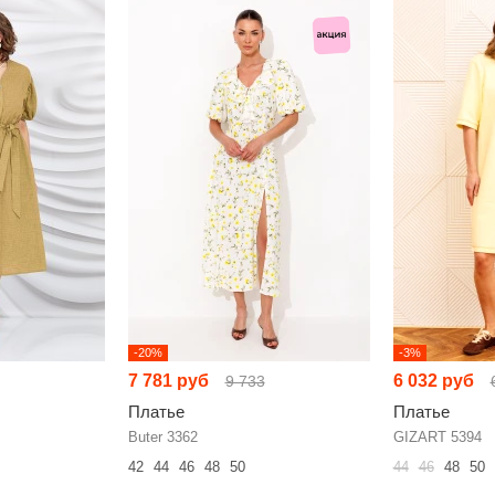
-20%
-3%
7 781 руб
6 032 руб
9 733
Платье
Платье
Buter 3362
GIZART 5394
42
44
46
48
50
44
46
48
50