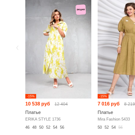
-15%
-15%
10 538 руб
7 016 руб
12 404
8 219
Платье
Платье
ERIKA STYLE 1736
Mira Fashion 5433
46
48
50
52
54
56
50
52
54
56