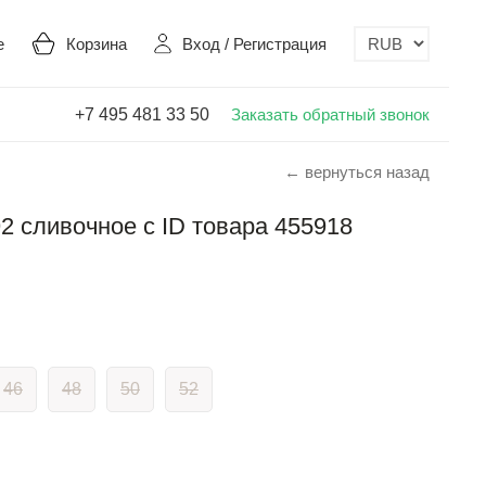
е
Корзина
Вход
/
Регистрация
+7 495 481 33 50
Заказать обратный звонок
← вернуться назад
2 сливочное с ID товара 455918
46
48
50
52