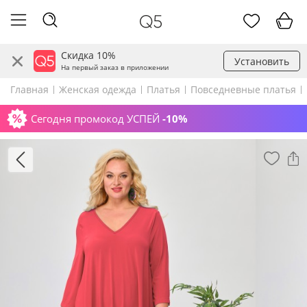
Скидка 10%
Установить
На первый заказ в приложении
Главная
Женская одежда
Платья
Повседневные платья
Сегодня промокод УСПЕЙ
-10%