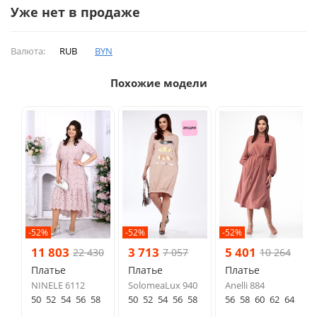
Уже нет в продаже
Валюта:
RUB
BYN
Похожие модели
-52%
-52%
-52%
11 803
3 713
5 401
22 430
7 057
10 264
Платье
Платье
Платье
NINELE 6112
SolomeaLux 940
Anelli 884
50
52
54
56
58
50
52
54
56
58
56
58
60
62
64