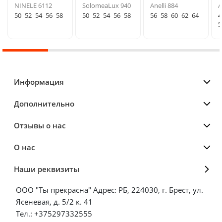
NINELE 6112
SolomeaLux 940
Anelli 884
A
50
52
54
56
58
50
52
54
56
58
56
58
60
62
64
4
5
Информация
Дополнительно
Отзывы о нас
О нас
Наши реквизиты
ООО "Ты прекрасна" Адрес: РБ, 224030, г. Брест, ул.
Ясеневая, д. 5/2 к. 41
Тел.: +375297332555