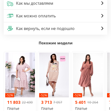
Как мы доставляем
Как можно оплатить
Как вернуть, если не подошло
Похожие модели
-52%
-52%
-52%
-
11 803
3 713
5 401
22 430
7 057
10 264
Платье
Платье
Платье