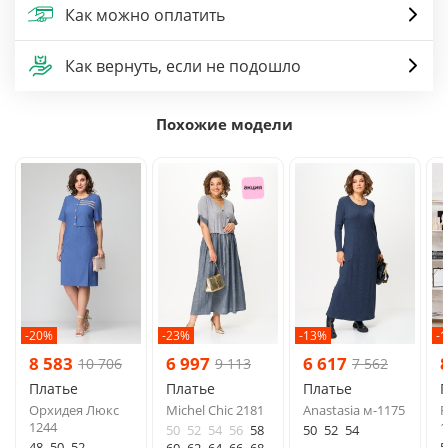
Как можно оплатить
Как вернуть, если не подошло
Похожие модели
-20%
-23%
-13%
-
8 583
6 997
6 617
10 706
9 113
7 562
Платье
Платье
Платье
Орхидея Люкс
Michel Chic 2181
Anastasia м-1175
R
1244
1
50
52
54
56
58
50
52
54
48
50
52
5
60
62
64
66
68