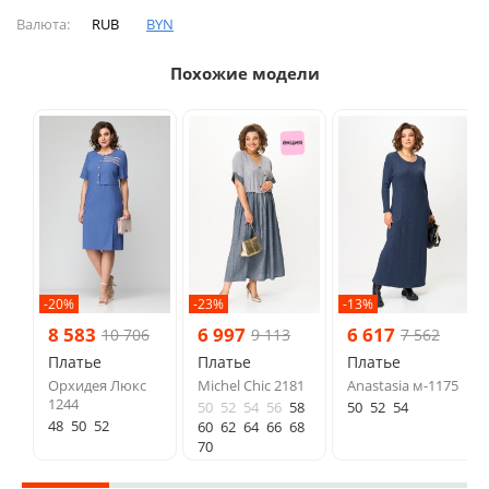
Валюта:
RUB
BYN
Похожие модели
-20%
-23%
-13%
8 583
6 997
6 617
10 706
9 113
7 562
Платье
Платье
Платье
Орхидея Люкс
Michel Chic 2181
Anastasia м-1175
1244
50
52
54
56
58
50
52
54
48
50
52
60
62
64
66
68
70