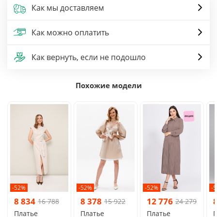
Как мы доставляем
Как можно оплатить
Как вернуть, если не подошло
Похожие модели
-52%
-52%
-52%
-
8 834
8 378
12 776
16 788
15 922
24 279
Платье
Платье
Платье