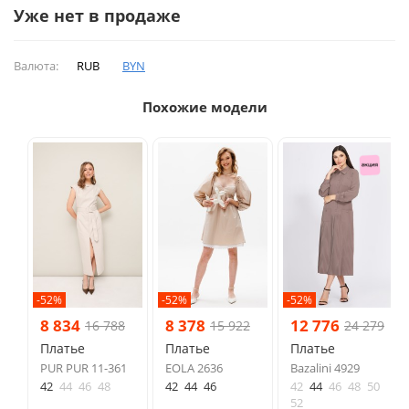
Уже нет в продаже
Валюта:
RUB
BYN
Похожие модели
-52%
-52%
-52%
8 834
8 378
12 776
16 788
15 922
24 279
Платье
Платье
Платье
PUR PUR 11-361
EOLA 2636
Bazalini 4929
42
44
46
48
42
44
46
42
44
46
48
50
52