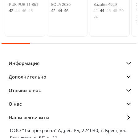
PUR PUR 11-361
EOLA 2636
Bazalini 4929
C
42
44
46
48
42
44
46
42
44
46
48
50
5
52
6
7
Информация
Дополнительно
Отзывы о нас
О нас
Наши реквизиты
ООО "Ты прекрасна" Адрес: РБ, 224030, г. Брест, ул.
Ясеневая, д. 5/2 к. 41