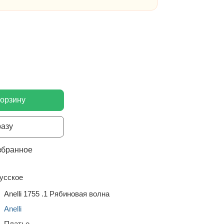
корзину
разу
збранное
усское
Anelli 1755 .1 Рябиновая волна
Anelli
Платье