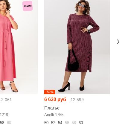
-52%
-52%
6 630 руб
6 704 р
12 061
12 599
Платье
Платье
 1219
Anelli 1755
ЛаКона 1
58
60
50
52
54
56
58
60
48
50
52