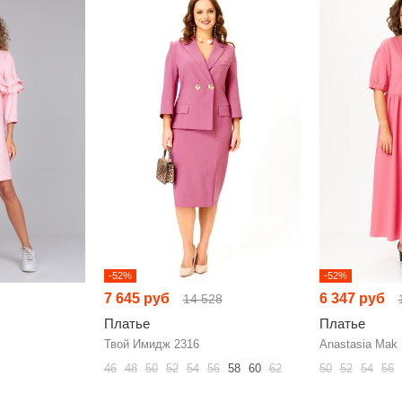
-52%
-52%
7 645 руб
6 347 руб
14 528
Платье
Платье
Твой Имидж 2316
Anastasia Mak
46
48
50
52
54
56
58
60
62
50
52
54
56