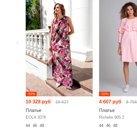
-52%
-52%
10 328 руб
4 607 руб
19 627
8 756
Платье
Платье
EOLA 3078
Rishelie 905.2
44
46
48
44
46
48