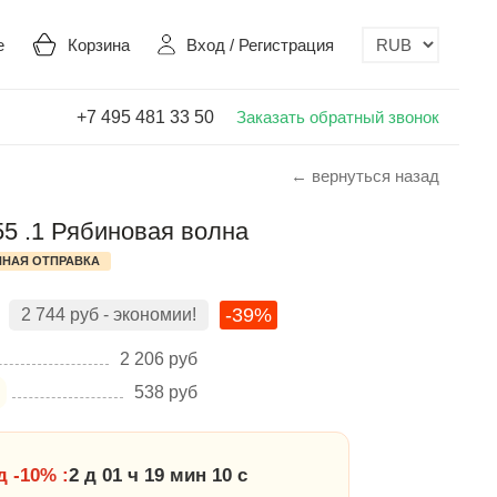
е
Корзина
Вход
/
Регистрация
+7 495 481 33 50
Заказать обратный звонок
← вернуться назад
55 .1 Рябиновая волна
НАЯ ОТПРАВКА
-39%
2 744
руб
- экономии!
2 206
руб
538
руб
 -10% :
2 д 01 ч 19 мин 10 с