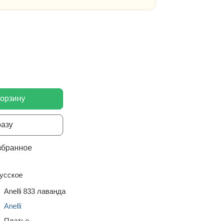
корзину
разу
збранное
усское
Anelli 833 лаванда
Anelli
Платье