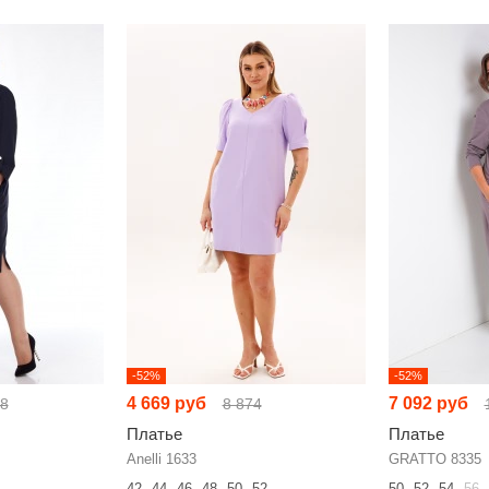
-52%
-52%
4 669 руб
7 092 руб
58
8 874
Платье
Платье
Anelli 1633
GRATTO 8335
42
44
46
48
50
52
50
52
54
56