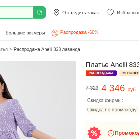
Отследить заказ
Избранно
Распродажа -60%
Большие размеры
атья
>
Распродажа Anelli 833 лаванда
Платье Anelli 83
РАСПРОДАЖА
МГНОВЕН
4 346
7 323
руб
Скидка фирмы:
Скидка по промокоду:
Промокод