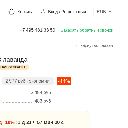
е
Корзина
Вход
/
Регистрация
+7 495 481 33 50
Заказать обратный звонок
← вернуться назад
3 лаванда
НАЯ ОТПРАВКА
-44%
2 977
руб
- экономии!
2 494
руб
483
руб
 -10% :
1 д 21 ч 56 мин 59 с