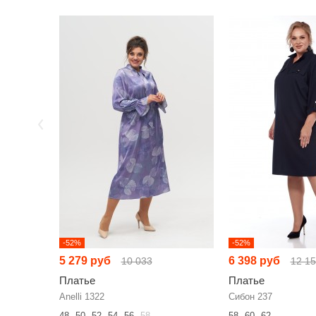
-52%
-52%
5 279 руб
6 398 руб
10 033
12 1
Платье
Платье
Anelli 1322
Сибон 237
48
50
52
54
56
58
58
60
62