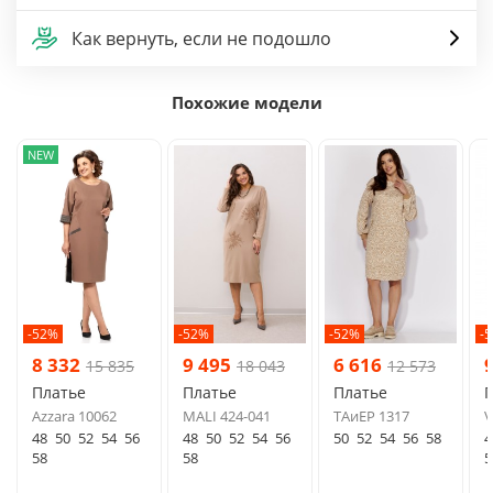
Как вернуть, если не подошло
Похожие модели
NEW
-52%
-52%
-52%
-
8 332
9 495
6 616
15 835
18 043
12 573
Платье
Платье
Платье
Azzara 10062
MALI 424-041
ТAиЕР 1317
V
48
50
52
54
56
48
50
52
54
56
50
52
54
56
58
4
58
58
5