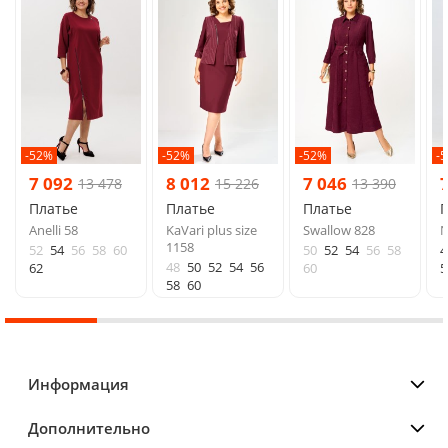
-52%
-52%
-52%
-
7 092
8 012
7 046
13 478
15 226
13 390
Платье
Платье
Платье
Anelli 58
KaVari plus size
Swallow 828
N
1158
52
54
56
58
60
50
52
54
56
58
4
48
50
52
54
56
62
60
5
58
60
Информация
Дополнительно