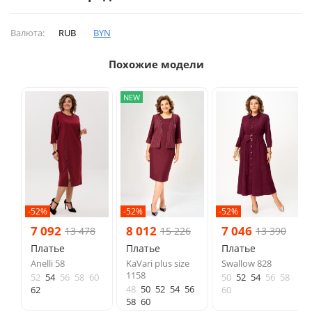
Валюта:
RUB
BYN
Похожие модели
NEW
-52%
-52%
-52%
7 092
8 012
7 046
13 478
15 226
13 390
Платье
Платье
Платье
Anelli 58
KaVari plus size
Swallow 828
1158
52
54
56
58
60
50
52
54
56
58
48
50
52
54
56
62
60
58
60