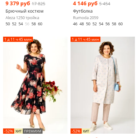
9 379 руб
4 146 руб
17 825
5 454
Брючный костюм
Футболка
Aleza 1250 тройка
Rumoda 2059
50
52
54
56
58
60
46
48
50
52
54
56
58
60
1 д 11 ч 45 мин
1 д 11 ч 45 мин
-52%
-52%
ХИТ
ПРЕМИУМ
ХИТ