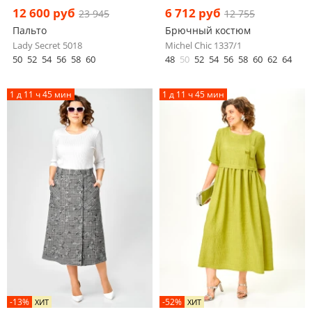
12 600 руб
6 712 руб
23 945
12 755
Пальто
Брючный костюм
Lady Secret 5018
Michel Chic 1337/1
50
52
54
56
58
60
48
50
52
54
56
58
60
62
64
1 д 11 ч 45 мин
1 д 11 ч 45 мин
-13%
-52%
ХИТ
ХИТ