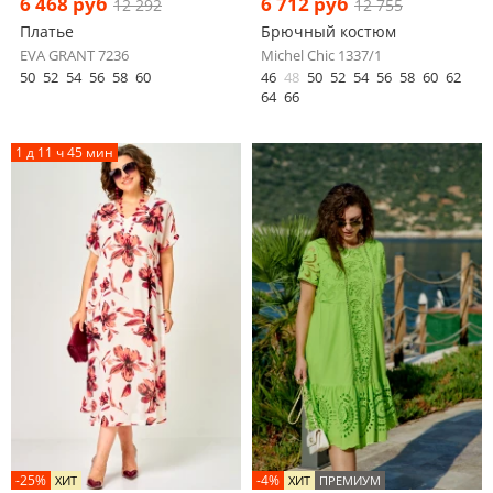
6 468 руб
6 712 руб
12 292
12 755
Платье
Брючный костюм
EVA GRANT 7236
Michel Chic 1337/1
50
52
54
56
58
60
46
48
50
52
54
56
58
60
62
64
66
1 д 11 ч 45 мин
-25%
-4%
ХИТ
ХИТ
ПРЕМИУМ