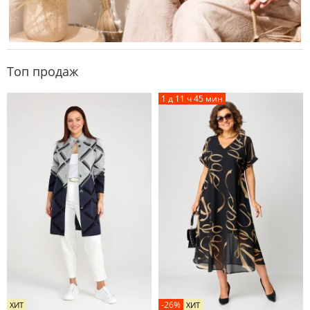
Топ продаж
1 д 11 ч 45 мин
-26%
ХИТ
ХИТ