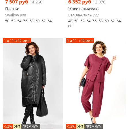
7 507 руб
6 352 руб
14 266
12 070
Платье
Жакет (пиджак)
Swallow 900
БелЭльСтиль 727
50
52
54
56
58
60
62
64
48
50
52
54
56
58
60
62
64
66
1 д 11 ч 45 мин
1 д 11 ч 45 мин
-52%
-52%
ХИТ
ПРЕМИУМ
ХИТ
ПРЕМИУМ