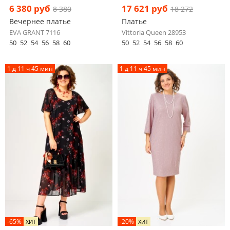
6 380 руб
17 621 руб
8 380
18 272
Вечернее платье
Платье
EVA GRANT 7116
Vittoria Queen 28953
50
52
54
56
58
60
50
52
54
56
58
60
1 д 11 ч 45 мин
1 д 11 ч 45 мин
-65%
-20%
ХИТ
ХИТ