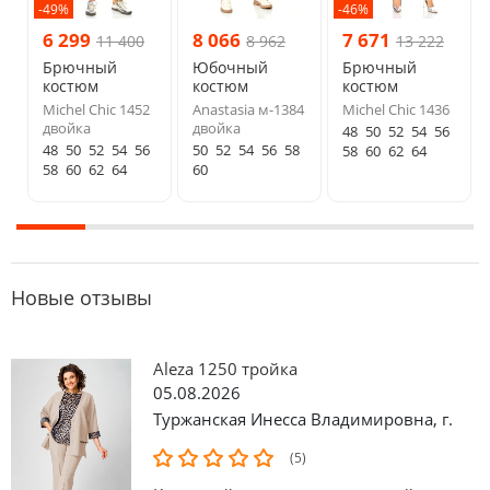
-49%
-46%
6 299
8 066
7 671
11 400
8 962
13 222
Брючный
Юбочный
Брючный
костюм
костюм
костюм
Michel Chic 1452
Anastasia м-1384
Michel Chic 1436
двойка
двойка
48
50
52
54
56
48
50
52
54
56
50
52
54
56
58
58
60
62
64
58
60
62
64
60
Новые отзывы
Aleza 1250 тройка
05.08.2026
Туржанская Инесса Владимировна
,
г.
(5)