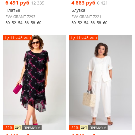
6 491 руб
4 883 руб
12 335
6 421
Платье
Блузка
EVA GRANT 7293
EVA GRANT 7221
50
52
54
56
58
60
50
52
54
56
58
60
1 д 11 ч 45 мин
1 д 11 ч 45 мин
-52%
-52%
ХИТ
ПРЕМИУМ
ХИТ
ПРЕМИУМ