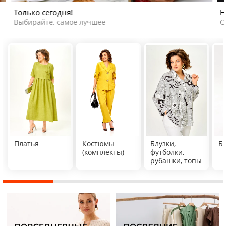
Только сегодня!
Н
Выбирайте, самое лучшее
С
Платья
Костюмы
Блузки,
Б
(комплекты)
футболки,
рубашки, топы