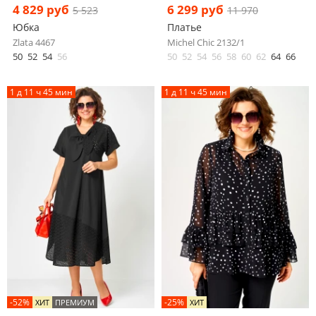
4 829 руб
6 299 руб
5 523
11 970
Юбка
Платье
Zlata 4467
Michel Chic 2132/1
50
52
54
56
50
52
54
56
58
60
62
64
66
1 д 11 ч 45 мин
1 д 11 ч 45 мин
-52%
-25%
ХИТ
ПРЕМИУМ
ХИТ