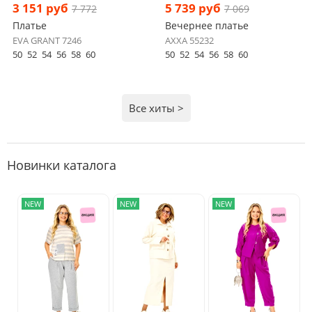
3 151 руб
5 739 руб
7 772
7 069
Платье
Вечернее платье
EVA GRANT 7246
AXXA 55232
50
52
54
56
58
60
50
52
54
56
58
60
Все хиты >
Новинки каталога
NEW
NEW
NEW