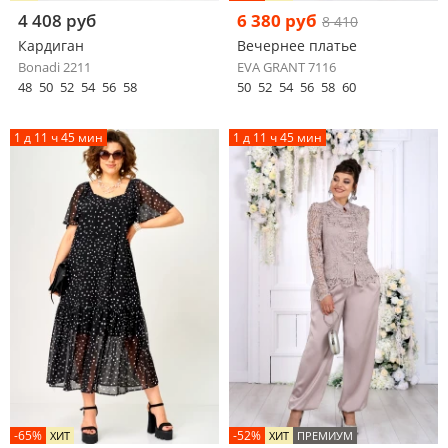
4 408 руб
6 380 руб
8 410
Кардиган
Вечернее платье
Bonadi 2211
EVA GRANT 7116
48
50
52
54
56
58
50
52
54
56
58
60
1 д 11 ч 45 мин
1 д 11 ч 45 мин
-65%
-52%
ХИТ
ХИТ
ПРЕМИУМ