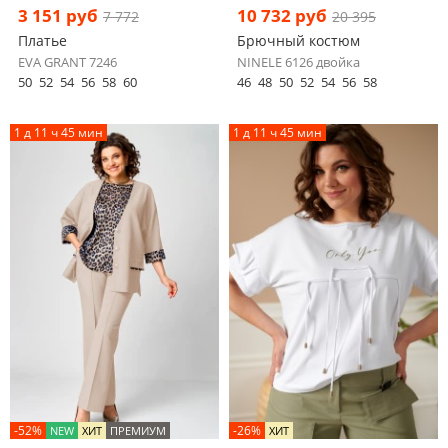
3 151 руб
10 732 руб
7 772
20 395
Платье
Брючный костюм
EVA GRANT 7246
NINELE 6126 двойка
50
52
54
56
58
60
46
48
50
52
54
56
58
1 д 11 ч 45 мин
1 д 11 ч 45 мин
-52%
-26%
NEW
ХИТ
ПРЕМИУМ
ХИТ