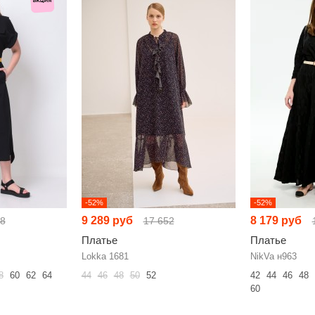
-52%
-52%
9 289 руб
8 179 руб
28
17 652
Платье
Платье
Lokka 1681
NikVa н963
8
60
62
64
44
46
48
50
52
42
44
46
48
60