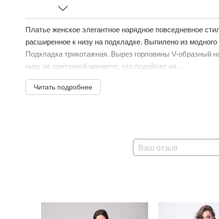
Платье женское элегантное нарядное повседневное сти
расширенное к низу на подкладке. Выпилено из модног
Подкладка трикотажная. Вырез горловины V-образный на
низу на притачной манжете, что подойдет на ...
Читать подробнее
Ваш отзыв