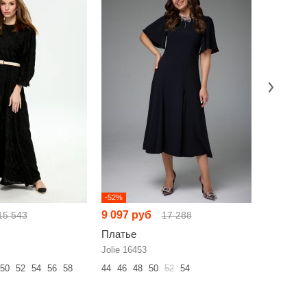
-52%
-52%
9 097 руб
7 074 р
15 543
17 288
Платье
Платье
Jolie 16453
IVA 1499
50
52
54
56
58
44
46
48
50
52
54
52
54
56