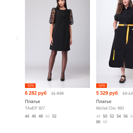
-52%
-52%
6 282 руб
5 329 руб
11 938
10 1
Платье
Платье
ТAиЕР 927
Michel Chic 993
44
46
48
50
52
48
50
52
54
56
5
66
68