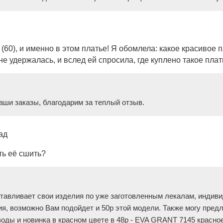
0), и именно в этом платье! Я обомлела: какое красивое п
е удержалась, и вслед ей спросила, где куплено такое плат
аши заказы, благодарим за теплый отзыв.
ад
ть её сшить?
тавливает свои изделия по уже заготовленным лекалам, индиви
ия, возможно Вам подойдет и 50р этой модели. Также могу пред
зводы и новинка в красном цвете в 48р - EVA GRANT 7145 красно