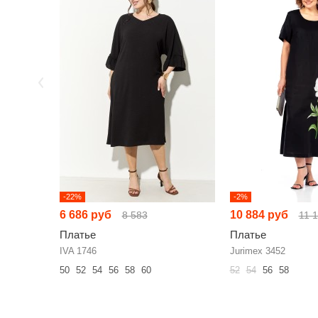
-22%
-2%
6 686 руб
10 884 руб
8 583
11 
Платье
Платье
IVA 1746
Jurimex 3452
50
52
54
56
58
60
52
54
56
58