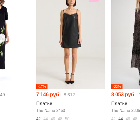
-17%
-22%
7 146 руб
8 053 руб
149
8 612
Платье
Платье
The Name 2460
The Name 2336
42
44
46
48
50
42
44
46
48