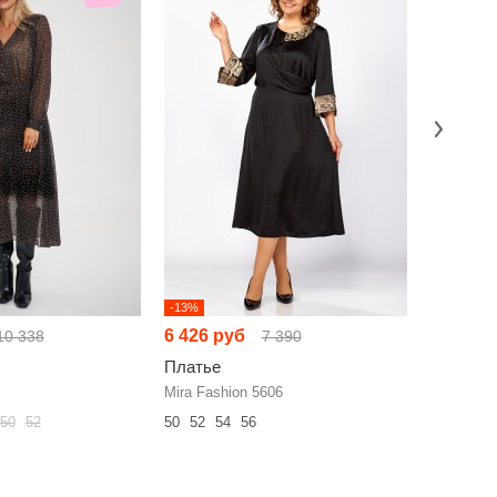
-13%
-19%
6 426 руб
9 985 р
10 338
7 390
Платье
Платье
Mira Fashion 5606
NikVa н90
50
52
50
52
54
56
42
44
46
60