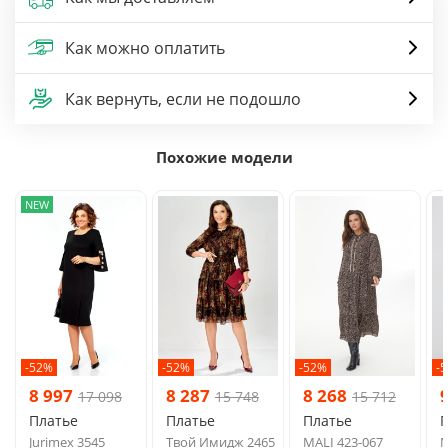
Как можно оплатить
Как вернуть, если не подошло
Похожие модели
NEW
-52%
-52%
-52%
-
8 997
8 287
8 268
17 098
15 748
15 712
Платье
Платье
Платье
Jurimex 3545
Твой Имидж 2465
MALI 423-067
М