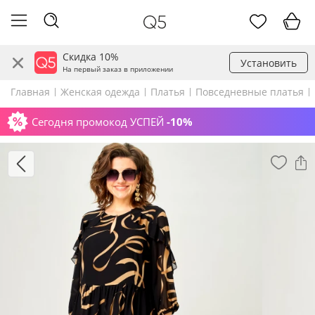
Скидка 10%
Установить
На первый заказ в приложении
Главная
Женская одежда
Платья
Повседневные платья
Сегодня промокод УСПЕЙ
-10%