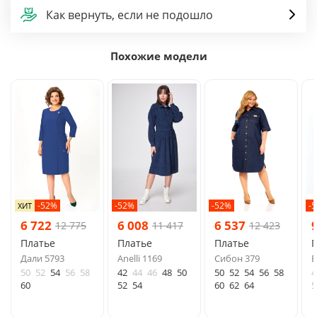
Как вернуть, если не подошло
Похожие модели
-52%
-52%
-52%
-
ХИТ
6 722
6 008
6 537
12 775
11 417
12 423
Платье
Платье
Платье
Дали 5793
Anelli 1169
Сибон 379
E
50
52
54
56
58
42
44
46
48
50
50
52
54
56
58
4
60
52
54
60
62
64
5