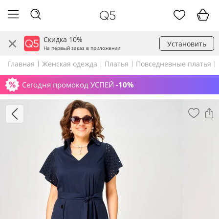
Скидка 10%
Установить
На первый заказ в приложении
Главная
Женская одежда
Платья
Повседневные платья
Сегодня промокод УСПЕЙ
-10%