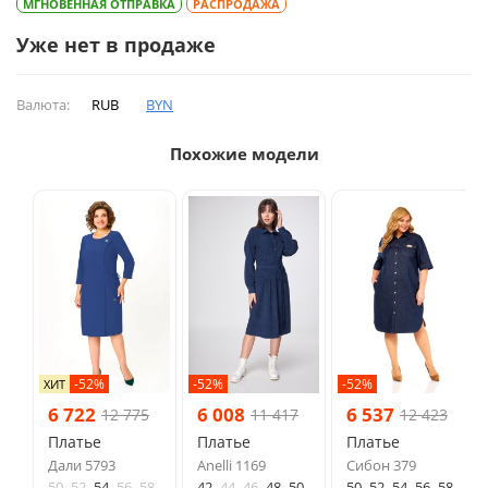
МГНОВЕННАЯ ОТПРАВКА
РАСПРОДАЖА
Уже нет в продаже
Валюта:
RUB
BYN
Похожие модели
-52%
-52%
-52%
ХИТ
6 722
6 008
6 537
12 775
11 417
12 423
Платье
Платье
Платье
Дали 5793
Anelli 1169
Сибон 379
50
52
54
56
58
42
44
46
48
50
50
52
54
56
58