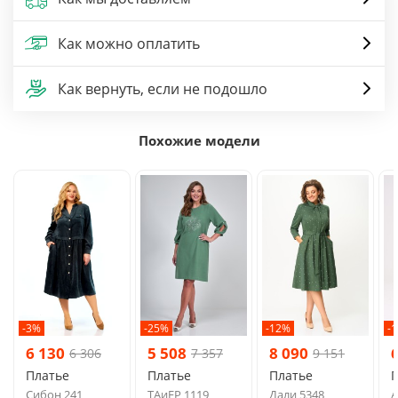
Как можно оплатить
Как вернуть, если не подошло
Похожие модели
-3%
-25%
-12%
-
6 130
5 508
8 090
6 306
7 357
9 151
Платье
Платье
Платье
Сибон 241
ТAиЕР 1119
Дали 5348
A