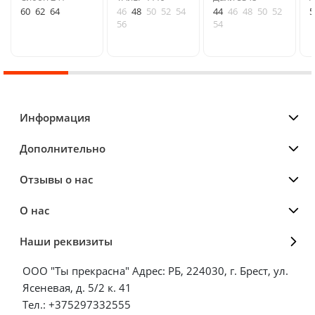
60
62
64
46
48
50
52
54
44
46
48
50
52
5
56
54
Информация
Дополнительно
Отзывы о нас
О нас
Наши реквизиты
ООО "Ты прекрасна" Адрес: РБ, 224030, г. Брест, ул.
Ясеневая, д. 5/2 к. 41
Тел.: +375297332555