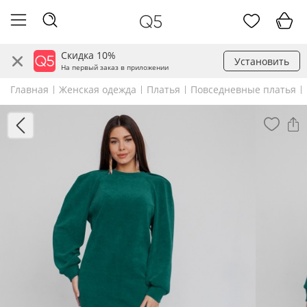
Скидка 10%
Установить
На первый заказ в приложении
Главная
Женская одежда
Платья
Повседневные платья