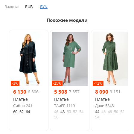
Валюта:
RUB
BYN
Похожие модели
-3%
-25%
-12%
6 130
5 508
8 090
6 306
7 357
9 151
Платье
Платье
Платье
Сибон 241
ТAиЕР 1119
Дали 5348
60
62
64
46
48
50
52
54
44
46
48
50
52
56
54