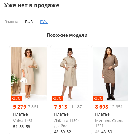
Уже нет в продаже
Валюта:
RUB
BYN
Похожие модели
-35%
-35%
-35%
5 279
7 513
8 698
7 861
11 187
12 951
Платье
Платье
Платье
Volna 1461
ЛаКона 11594
Мишель Стиль
двойка
1331
54
56
58
48
50
52
46
48
50