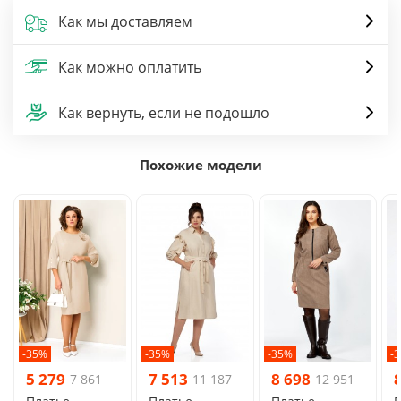
Как мы доставляем
Как можно оплатить
Как вернуть, если не подошло
Похожие модели
-35%
-35%
-35%
-
5 279
7 513
8 698
7 861
11 187
12 951