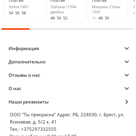
Платье
Платье
Платье
Volna 1461
ЛаКона 11594
Мишель Стиль
E
двойка
1331
54
56
58
4
48
50
52
46
48
50
5
Информация
Дополнительно
Отзывы о нас
О нас
Наши реквизиты
ООО "Ты прекрасна" Адрес: РБ, 224030, г. Брест, ул.
Ясеневая, д. 5/2 к. 41
Тел.: +375297332555