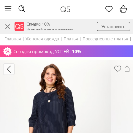
Скидка 10%
Установить
На первый заказ в приложении
Главная
Женская одежда
Платья
Повседневные платья
Сегодня промокод УСПЕЙ
-10%