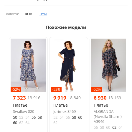
Валюта:
RUB
BYN
Похожие модели
-52%
-52%
-52%
7 323
9 919
6 930
13 916
18 849
13 169
Платье
Платье
Платье
Swallow 820
Jurimex 3469
ALGRANDA
(Novella Sharm)
50
52
54
56
58
52
54
56
58
60
A3946
60
62
64
62
56
58
60
62
64