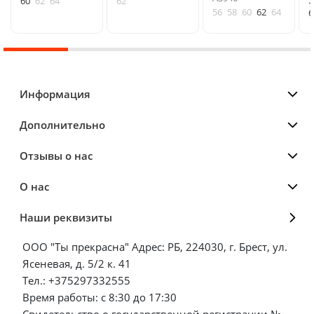
60
62
64
62
56
58
60
62
64
6
Информация
Дополнительно
Отзывы о нас
О нас
Наши реквизиты
ООО "Ты прекрасна" Адрес: РБ, 224030, г. Брест, ул.
Ясеневая, д. 5/2 к. 41
Тел.: +375297332555
Время работы: с 8:30 до 17:30
Свидетельство о государственной регистрации №