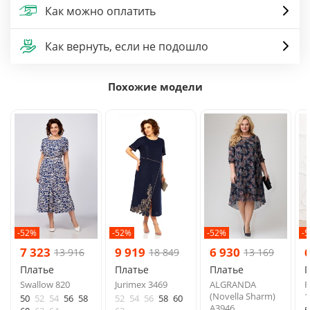
Как можно оплатить
Как вернуть, если не подошло
Похожие модели
-52%
-52%
-52%
-
7 323
9 919
6 930
13 916
18 849
13 169
Платье
Платье
Платье
Swallow 820
Jurimex 3469
ALGRANDA
R
(Novella Sharm)
1
50
52
54
56
58
52
54
56
58
60
A3946
5