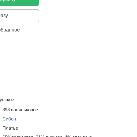
разу
збранное
усское
393 васильковое
Сибон
Платье