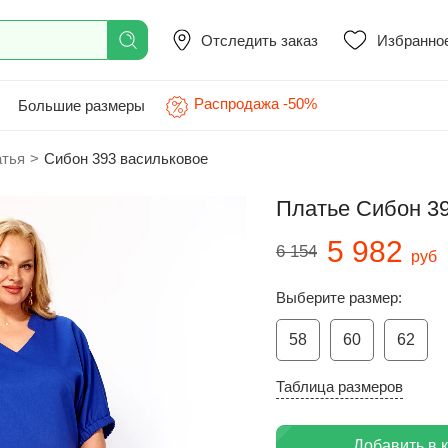
Отследить заказ
Избранно
Распродажа -50%
Большие размеры
атья
>
Сибон 393 васильковое
Платье Сибон 3
5 982
6 154
руб
Выберите размер:
58
60
62
Таблица размеров
Добавить в 