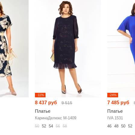
-11%
-24%
8 437 руб
7 485 руб
9 515
Платье
Платье
КаринаДелюкс М-1409
IVA 1531
50
52
54
56
58
46
48
50
52