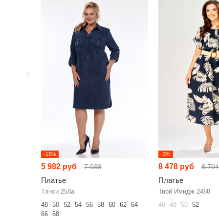
-15%
-3%
5 982 руб
8 478 руб
7 038
8 704
Платье
Платье
Тэнси 258а
Твой Имидж 2468
48
50
52
54
56
58
60
62
64
46
48
50
52
66
68