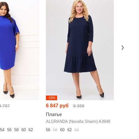
-18%
-19%
6 847 руб
12 734 
9 787
8 388
Платье
Платье
ALGRANDA (Novella Sharm) A3948
NikVa н10
54
56
58
60
62
56
58
60
62
64
42
44
46
60