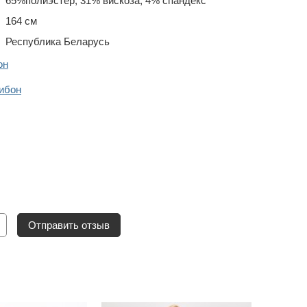
65%полиэстер, 31% вискоза, 4% спандекс
164 см
Республика Беларусь
он
ибон
Отправить отзыв