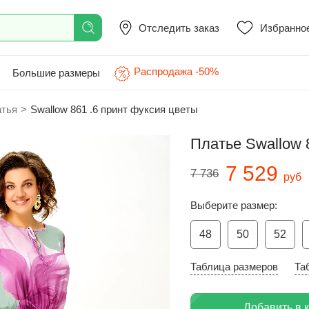
Отследить заказ
Избранно
Распродажа -50%
Большие размеры
атья
>
Swallow 861 .6 принт фуксия цветы
Платье Swallow 
7 529
7 736
руб
Выберите размер:
48
50
52
Таблица размеров
Та
Добавить в 