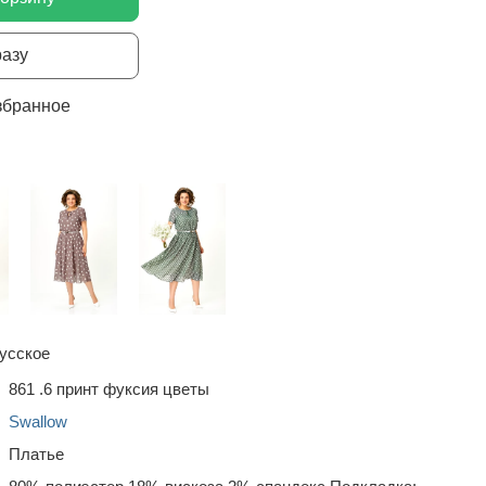
разу
збранное
усское
861 .6 принт фуксия цветы
Swallow
Платье