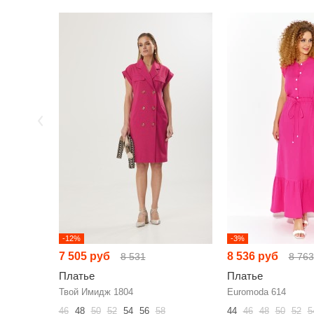
-12%
-3%
7 505 руб
8 536 руб
8 531
8 763
Платье
Платье
Твой Имидж 1804
Euromoda 614
46
48
50
52
54
56
58
44
46
48
50
52
5