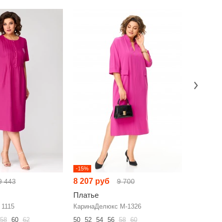
-15%
-15%
8 207 руб
7 456 р
9 443
9 700
Платье
Платье
 1115
КаринаДелюкс М-1326
Anelli 149
58
60
62
50
52
54
56
58
60
50
52
54