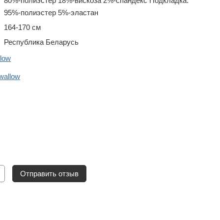
80%-полиэстер 18%-вискоза 2%-спандекс Подкладка:
95%-полиэстер 5%-эластан
164-170 см
Республика Беларусь
low
wallow
Отправить отзыв