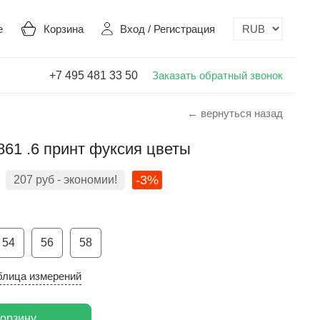
е
Корзина
Вход
/
Регистрация
+7 495 481 33 50
Заказать обратный звонок
← вернуться назад
861 .6 принт фуксия цветы
-3%
207
руб
- экономии!
54
56
58
блица измерений
корзину