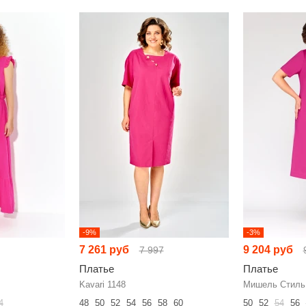
-9%
-3%
7 261 руб
9 204 руб
7 997
Платье
Платье
Kavari 1148
Мишель Стиль
4
48
50
52
54
56
58
60
50
52
54
56