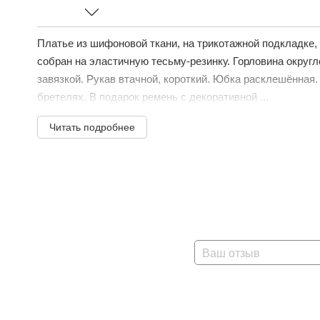
Платье из шифоновой ткани, на трикотажной подкладке, 
собран на эластичную тесьму-резинку. Горловина округл
завязкой. Рукав втачной, короткий. Юбка расклешённая
бретелях. В подарок ремень с декоративной ...
Читать подробнее
Ваш отзыв