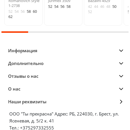
Romanovich Style
Jurimex 3509
Bazalini 4929
Т
1-2738
52
54
56
58
42
44
46
48
50
4
52
54
56
58
60
52
5
62
Информация
Дополнительно
Отзывы о нас
О нас
Наши реквизиты
ООО "Ты прекрасна" Адрес: РБ, 224030, г. Брест, ул.
Ясеневая, д. 5/2 к. 41
Тел.: +375297332555