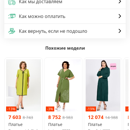
Как мы доставляем
Как можно оплатить
Как вернуть, если не подошло
Похожие модели
-13%
-3%
-19%
-
7 603
8 752
12 074
8 743
8 983
14 988
Платье
Платье
Платье