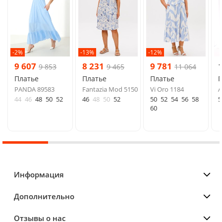
-2%
-13%
-12%
9 607
8 231
9 781
9 853
9 465
11 064
Платье
Платье
Платье
PANDA 89583
Fantazia Mod 5150
Vi Oro 1184
A
44
46
48
50
52
46
48
50
52
50
52
54
56
58
5
60
Информация
Дополнительно
Отзывы о нас