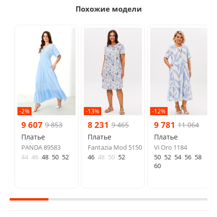
Похожие модели
-2%
-13%
-12%
9 607
8 231
9 781
9 853
9 465
11 064
Платье
Платье
Платье
PANDA 89583
Fantazia Mod 5150
Vi Oro 1184
44
46
48
50
52
46
48
50
52
50
52
54
56
58
60