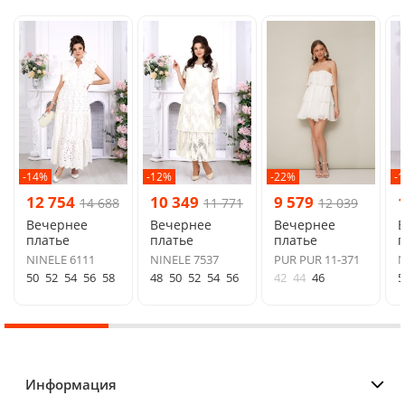
-14%
-12%
-22%
-
12 754
10 349
9 579
14 688
11 771
12 039
Вечернее
Вечернее
Вечернее
платье
платье
платье
п
NINELE 6111
NINELE 7537
PUR PUR 11-371
N
50
52
54
56
58
48
50
52
54
56
42
44
46
5
Информация