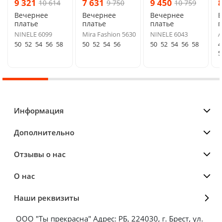
9 321
7 631
9 450
10 614
9 750
10 759
Вечернее
Вечернее
Вечернее
платье
платье
платье
п
NINELE 6099
Mira Fashion 5630
NINELE 6043
A
50
52
54
56
58
50
52
54
56
50
52
54
56
58
4
5
Информация
Дополнительно
Отзывы о нас
О нас
Наши реквизиты
ООО "Ты прекрасна" Адрес: РБ, 224030, г. Брест, ул.