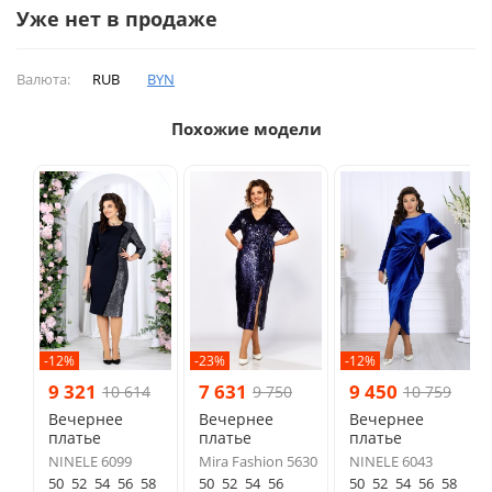
Уже нет в продаже
Валюта:
RUB
BYN
Похожие модели
-12%
-23%
-12%
9 321
7 631
9 450
10 614
9 750
10 759
Вечернее
Вечернее
Вечернее
платье
платье
платье
NINELE 6099
Mira Fashion 5630
NINELE 6043
50
52
54
56
58
50
52
54
56
50
52
54
56
58