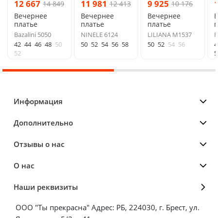
12 667
11 981
9 925
14 849
12 413
10 176
Вечернее
Вечернее
Вечернее
платье
платье
платье
п
Bazalini 5050
NINELE 6124
LILIANA М1537
F
42
44
46
48
50
50
52
54
56
58
50
52
54
56
4
52
5
Информация
Дополнительно
Отзывы о нас
О нас
Наши реквизиты
ООО "Ты прекрасна" Адрес: РБ, 224030, г. Брест, ул.