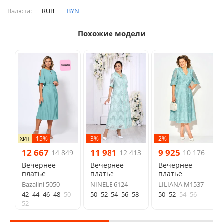
Валюта:
RUB
BYN
Похожие модели
-15%
-3%
-2%
ХИТ
12 667
11 981
9 925
14 849
12 413
10 176
Вечернее
Вечернее
Вечернее
платье
платье
платье
Bazalini 5050
NINELE 6124
LILIANA М1537
42
44
46
48
50
50
52
54
56
58
50
52
54
56
52