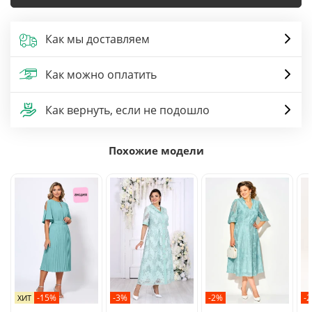
Как мы доставляем
Как можно оплатить
Как вернуть, если не подошло
Похожие модели
-15%
-3%
-2%
-
ХИТ