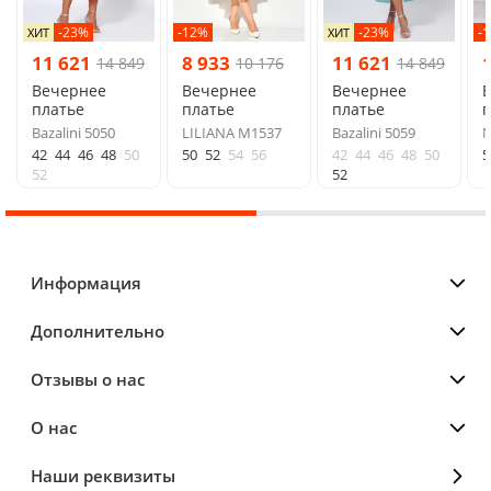
-23%
-12%
-23%
-
ХИТ
ХИТ
11 621
8 933
11 621
14 849
10 176
14 849
Вечернее
Вечернее
Вечернее
платье
платье
платье
п
Bazalini 5050
LILIANA М1537
Bazalini 5059
N
42
44
46
48
50
50
52
54
56
42
44
46
48
50
5
52
52
Информация
Дополнительно
Отзывы о нас
О нас
Наши реквизиты