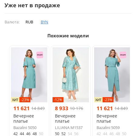
Уже нет в продаже
Валюта:
RUB
BYN
Похожие модели
-23%
-12%
-23%
ХИТ
ХИТ
11 621
8 933
11 621
14 849
10 176
14 849
Вечернее
Вечернее
Вечернее
платье
платье
платье
Bazalini 5050
LILIANA М1537
Bazalini 5059
42
44
46
48
50
50
52
54
56
42
44
46
48
50