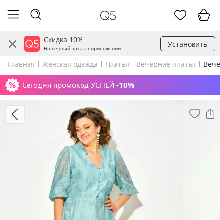
Скидка 10%
Установить
На первый заказ в приложении
Главная
Женская одежда
Платья
Вечерние платья
Вече
Сегодня промокод УСПЕЙ
-10%