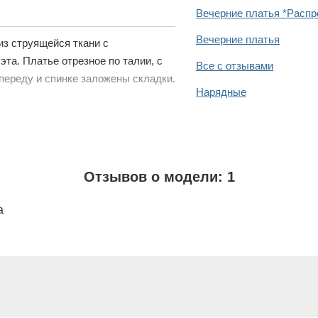
Вечерние платья *Расп
Вечерние платья
из струящейся ткани с
та. Платье отрезное по талии, с
Все с отзывами
переду и спинке заложены складки.
Нарядные
Отзывов о модели: 1
а