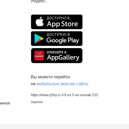
Яндекс.
Вы можете перейти
на
мобильную версию сайта
.
https://www.q5by.ru
4.8
из
5
на основе
515
оценок.
анное