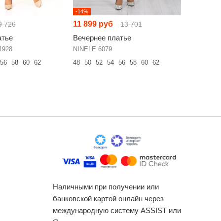
-14%
НОВИНКА
11 899 руб
8 673 р
9 726
13 701
атье
Вечернее платье
Вечерне
1928
NINELE 6079
NINELE 6
56
58
60
62
48
50
52
54
56
58
60
62
50
52
54
Наличными при получении или
банковской картой онлайн через
международную систему ASSIST или