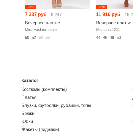
-23%
-23%
7 237 руб
11 916 руб
9 247
15 
Вечернее платье
Вечернее платье
Mira Fashion 5575
MisLana 1211
50
52
54
56
44
46
48
50
Каталог
Костюмы (комплекты)
Платья
Блузки, футболки, рубашки, топы
Брюки
Юбки
Жакеты (пиджаки)