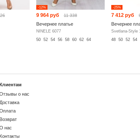
-12%
-25%
9 964 руб
7 412 руб
226
11 338
Вечернее платье
Вечернее пл
NINELE 6077
Svetlana-Style 
50
52
54
56
58
60
62
64
48
50
52
54
Клиентам
Отзывы о нас
Доставка
Оплата
Возврат
О нас
Контакты