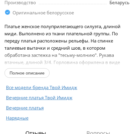
Производство
Беларусь
Оригинальное белорусское
Платье женское полуприлегающего силуэта, длиной
миди. Выполнено из ткани плательной группы. По
переду платья расположены рельефы. На спинке
талиевые вытачки и средний шов, в котором
обработана застежка на "тесьму-молнию". Рукава
втачные, длиной 3/4. Горловина оформлена в виде
"карэ"...
Полное описание
Все модели бренда Твой Имидж
Вечерние платья Твой Имидж
Вечерние платья
Нарядные
Отзывы
Вопросы