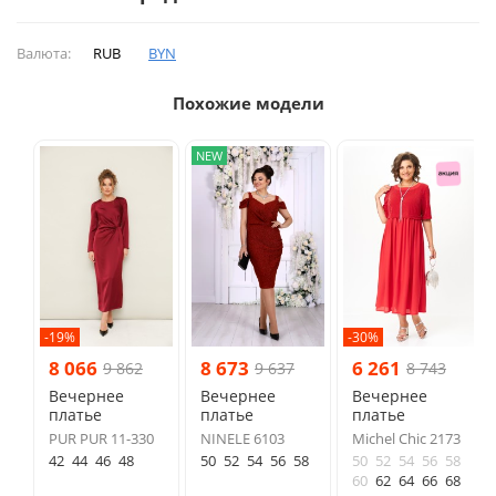
Валюта:
RUB
BYN
Похожие модели
NEW
-19%
-30%
8 066
8 673
6 261
9 862
9 637
8 743
Вечернее
Вечернее
Вечернее
платье
платье
платье
PUR PUR 11-330
NINELE 6103
Michel Chic 2173
42
44
46
48
50
52
54
56
58
50
52
54
56
58
60
62
64
66
68