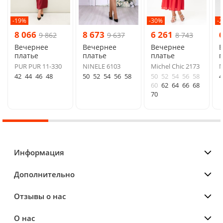
-19%
-30%
-
8 066
8 673
6 261
9 862
9 637
8 743
Вечернее
Вечернее
Вечернее
платье
платье
платье
п
PUR PUR 11-330
NINELE 6103
Michel Chic 2173
M
42
44
46
48
50
52
54
56
58
50
52
54
56
58
4
60
62
64
66
68
70
Информация
Дополнительно
Отзывы о нас
О нас