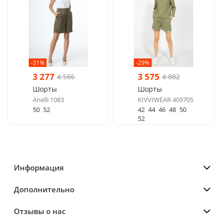
-31%
-29%
3 277
3 575
4 586
4 882
Шорты
Шорты
Anelli 1083
KIVVIWEAR 409705
50
52
42
44
46
48
50
52
Информация
Дополнительно
Отзывы о нас