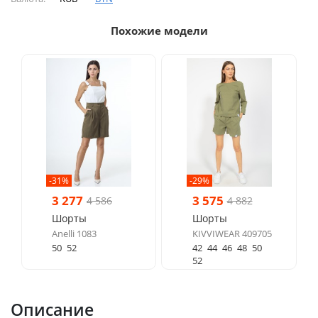
Похожие модели
-31%
-29%
3 277
3 575
4 586
4 882
Шорты
Шорты
Anelli 1083
KIVVIWEAR 409705
50
52
42
44
46
48
50
52
Описание