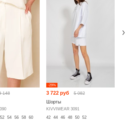
-29%
-13%
3 722 руб
6 270 р
9 148
5 082
Шорты
Шорты
090
KIVVIWEAR 3091
SILVERSP
52
54
56
58
60
42
44
46
48
50
52
42
44
46