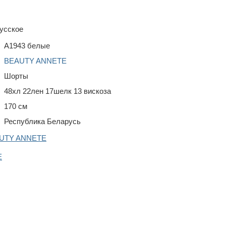
усское
A1943 белые
BEAUTY ANNETE
Шорты
48хл 22лен 17шелк 13 вискоза
170 см
Республика Беларусь
AUTY ANNETE
E