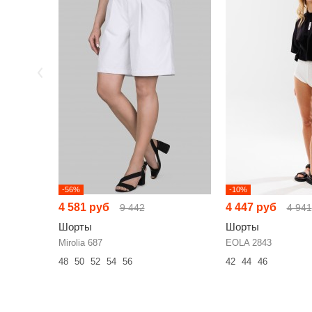
-56%
-10%
4 581 руб
4 447 руб
9 442
4 941
Шорты
Шорты
Mirolia 687
EOLA 2843
48
50
52
54
56
42
44
46