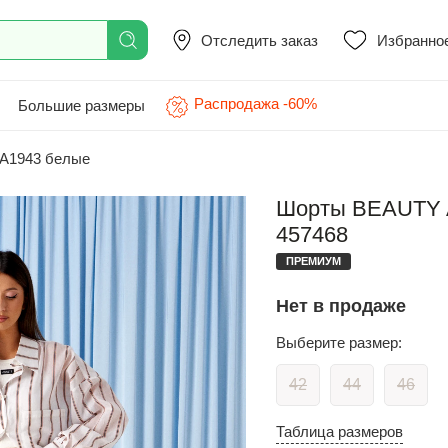
Отследить заказ
Избранно
Распродажа -60%
Большие размеры
A1943 белые
Шорты BEAUTY A
457468
ПРЕМИУМ
Нет в продаже
Выберите размер:
42
44
46
Таблица размеров