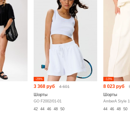
-29%
-13%
3 368 руб
8 023 руб
4 601
Шорты
Шорты
GO F2002/01-01
AmberA Style 1
42
44
46
48
50
44
46
48
50